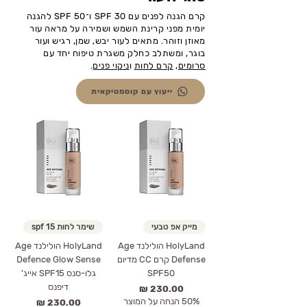
קרם הגנה לפנים עם SPF 30 ו־SPF 50 להגנה
יומית מפני קרינת השמש ושמירה על מראה עור
מאוזן וזוהר. מתאים לעור יבש, שמן, רגיש ועור
בוגר, ומשתלב כחלק משגרת טיפוח יחד עם
סרומים
,
קרם לחות
ו
ניקוי פנים
.
ייעוץ עם קוסמטיקאית
מייק אפ טבעי
שימר לחות spf 15
HolyLand הולילנד Age
HolyLand הולילנד Age
Defense קרם CC מדיום
Defence Glow Sense
SPF50
גלו-סנס SPF15 אייג'
דיפנס
מחיר
50% הנחה על המוצר
מחיר