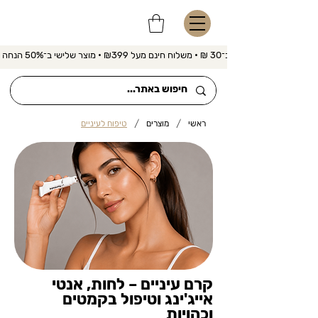
משלוח מהיר ב־30 ₪ • משלוח חינם מעל ₪399 • מוצר שלישי ב־50% הנחה 
/
/
ראשי
מוצרים
טיפוח לעיניים
קרם עיניים – לחות, אנטי
אייג'ינג וטיפול בקמטים
וכהויות