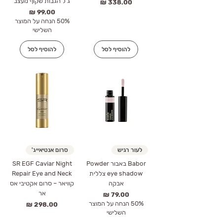
ג'ל הגבות שקוף מעצב
מחיר
מחיר
50% הנחה על המוצר
השלישי
להוסיף לסל
להוסיף לסל
לעור רגיש
סרום אנטיאייג'
Babor באבור Powder
SR EGF Caviar Night
eye shadow צללית
Repair Eye and Neck
אבקה
קוויאר – סרום אקטיבי אס
אר
מחיר
50% הנחה על המוצר
מחיר
השלישי