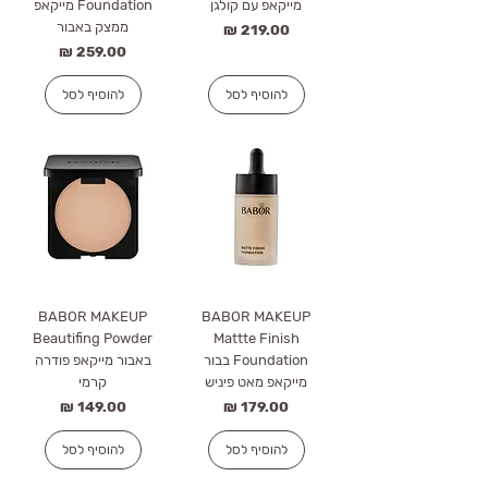
מייקאפ עם קולגן
Foundation מייקאפ
ממצק באבור
מחיר
מחיר
להוסיף לסל
להוסיף לסל
BABOR MAKEUP
BABOR MAKEUP
Beautifing Powder
Mattte Finish
Foundation בבור
באבור מייקאפ פודרה
מייקאפ מאט פיניש
קרמי
מחיר
מחיר
להוסיף לסל
להוסיף לסל