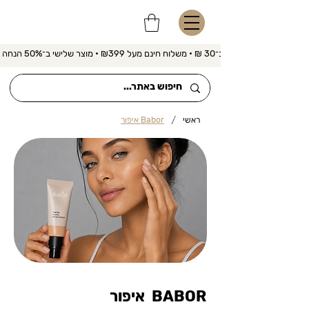
משלוח מהיר ב־30 ₪ • משלוח חינם מעל ₪399 • מוצר שלישי ב־50% הנחה 
/
ראשי
Babor איפור
BABOR איפור