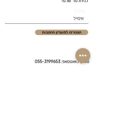
לניוזלטר שלנו!
אימייל
הצטרפו למועדון ההטבות
טלפון / וואטסאפ:
055-3199653
אימייל: info@chika.co.il
איסוף עצמי מחיפה: חביבה רייך 53,
נווה שאנן
Chika היא חנות קוסמטיקה מקצועית
המציעה מותגי פרימיום לטיפוח הפנים והגוף.
אנו מתמחים בהתאמת מוצרים לפי סוג עור –
יבש, שמן, רגיש או מעורב – ומשלוחים
מהירים לכל הארץ.
מדיניות הפרטיות