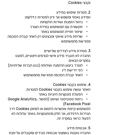
וקבצי Cookies.
2. מטרות שימוש במידע
המידע נאסף ומשמש אך ורק למטרות כדלקמן:
• ניהול הזמנות ושירות הלקוחות
• תקשורת עם המשתמש במידת הצורך
• שיפור חוויית המשתמש באתר
• שליחת מידע שיווקי ומבצעים רק לאחר קבלת הסכמה
מפורשת מהמשתמש
3. מסירת מידע לצדדים שלישיים
החברה לא תעביר מידע אישי לגורמים חיצוניים, למעט
במקרים הבאים:
• לצורך ביצוע ההזמנה ושילוחה (כגון חברות שליחויות)
• לפי דרישת דין
• לאחר קבלת הסכמה מפורשת מהמשתמש
4. שימוש בקבצי Cookies
האתר עושה שימוש בקבצי Cookies למטרות:
• הפעלת פונקציות חיוניות באתר
• ניתוח סטטיסטי ושיווקי (למשל: Google Analytics,
Facebook Pixel)
למשתמש קיימת אפשרות לחסום או למחוק Cookies דרך
הגדרות הדפדפן, אך חלק מהפונקציות באתר עלולות לא
לפעול כראוי במקרה זה.
5. אבטחת מידע
החברה נוקטת באמצעי אבטחה סבירים ומקובלים על-מנת