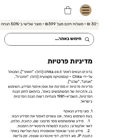
משלוח מהיר ב־30 ₪ • משלוח חינם מעל ₪399 • מוצר שלישי ב־50% הנחה 
מדיניות פרטיות
ברוכים הבאים לאתר chika.co.il (להלן: “האתר”), המנוהל
על-ידי Chika – קוסמטיקה מקצועית (להלן: “החברה”,
“אנחנו”, “שלנו”).
מדיניות פרטיות זו מפרטת את אופן איסוף המידע, השימוש
בו, והזכויות של המשתמשים באתר, בהתאם לחוק הגנת
הפרטיות, תשמ״א–1981 והנחיות רשות הגנת הפרטיות
בישראל.
1. סוגי מידע הנאסף
בעת השימוש באתר, אנו עשויים לאסוף את המידע הבא:
1. מידע שהמשתמש מסר מרצונו: שם, כתובת, טלפון,
דואר אלקטרוני, כתובת למשלוח והיסטוריית הזמנות.
2. מידע טכני שנאסף אוטומטית בעת הגלישה באתר:
כתובת IP, סוג דפדפן, דפי אינטרנט שנצפו, זמן גלישה