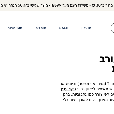
משלוח מה
מועדון
SALE
מותגים
סוגי העור
ורב
עור מעורב מאופיין לרוב בשומניות באזור ה-T (מצח, אף וסנטר) וביובש או
מתאימים לאיזון נכון:
ניקוי עדין
ם לפי צורך כמו נקבוביות, ברק
 מאוזן ונעים לאורך היום בלי