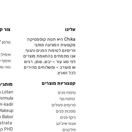
עלינו
צור ק
Chika היא חנות קוסמטיקה
טלפון / ווא
מקצועית המציעה מותגי
פרימיום לטיפוח הפנים והגוף.
אימייל: fo@chika.co.il
אנו מתמחים בהתאמת מוצרים
איסוף ע
לפי סוג עור – יבש, שמן, רגיש
נווה שא
או מעורב – ומשלוחים מהירים
לכל הארץ.
קטגוריות מוצרים
מותגים
קוסמטיקה an
טיפוח פנים
קוסמטיקה ula
טיפוח גוף
קוסמטיקה kadir
סרומים פעילים
איפור eup
מסכות פנים
קוסמטיקה Babor
ניקוי פנים
קוסמטיקה ta
אנטי אייג'ינג
קוסמטיקה PHD
פילינגים