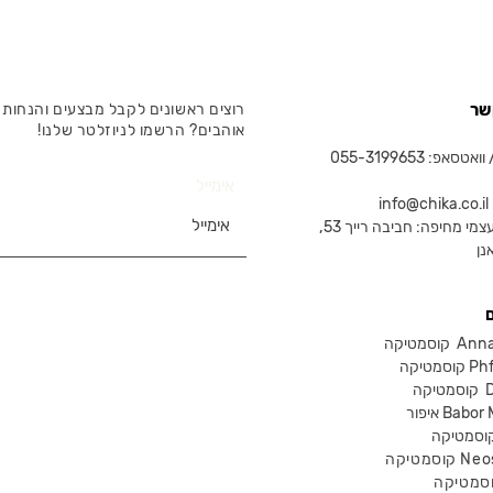
שר
רוצים ראשונים לקבל מבצעים והנחות 
אוהבים? הרשמו לניוזלטר שלנו!
טסאפ: 055-3199653
אימייל
in
צמי מחיפה: חביבה רייך 53,
נן
Anna Lot
Phform
Dr-
Babor Mak
Neostra