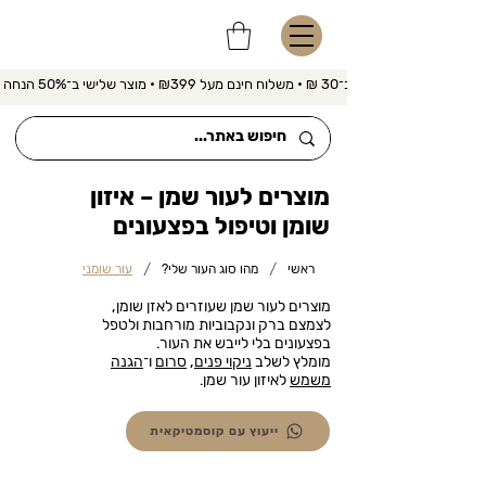
משלוח מהיר ב־30 ₪ • משלוח חינם מעל ₪399 • מוצר שלישי ב־50% הנחה 
מוצרים לעור שמן – איזון
שומן וטיפול בפצעונים
/
/
ראשי
מהו סוג העור שלי?
עור שומני
מוצרים לעור שמן שעוזרים לאזן שומן,
לצמצם ברק ונקבוביות מורחבות ולטפל
בפצעונים בלי לייבש את העור.
מומלץ לשלב
ניקוי פנים
,
סרום
ו־
הגנה
משמש
לאיזון עור שמן.
ייעוץ עם קוסמטיקאית