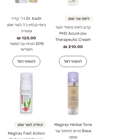
Dr. Kadir דר' קדיר
לחות עור שמן
ביומ-קלמין ג'ל לעור שמן
קרם לחות טיפולי לעור
ומגורה
שמן PHD Acure
מחיר
Therapeutic Cream
50% הנחה על המוצר
מחיר
השלישי
להוסיף לסל
להוסיף לסל
Magiray Herbal Tone
תחליב לעור שמן
Base סרום לטיפול עור
Magiray Fast Action
שומני