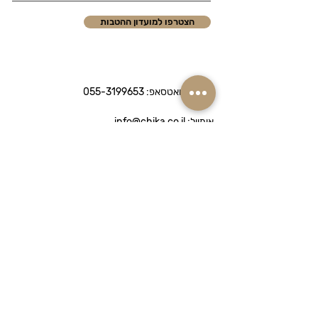
הצטרפו למועדון ההטבות
טלפון / וואטסאפ:
055-3199653
אימייל: info@chika.co.il
איסוף עצמי מחיפה: חביבה רייך 53,
נווה שאנן
Chika היא חנות קוסמטיקה מקצועית
המציעה מותגי פרימיום לטיפוח הפנים והגוף.
אנו מתמחים בהתאמת מוצרים לפי סוג עור –
יבש, שמן, רגיש או מעורב – ומשלוחים
מהירים לכל הארץ.
מדיניות הפרטיות
​הצהרת נגישות
שאלות ותשובות