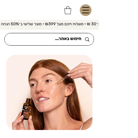
משלוח מהיר ב־30 ₪ • משלוח חינם מעל ₪399 • מוצר שלישי ב־50% הנחה 