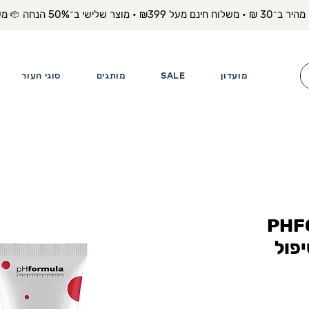
משלוח מה
מועדון
SALE
מותגים
סוגי העור
PHF
Blemish  טיפול