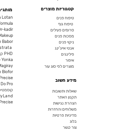
קטגוריות מוצרים
מותגים
קוסמטיקה an
טיפוח פנים
קוסמטיקה ula
טיפוח גוף
קוסמטיקה kadir
סרומים פעילים
איפור eup
מסכות פנים
קוסמטיקה Babor
ניקוי פנים
קוסמטיקה ta
אנטי אייג'ינג
קוסמטיקה PHD
פילינגים
קוסמטיקה Yonka
איפור
Magiray
מוצרים לפי סוג עור
קוסמטיקה Biofor
קוסמטיקה recise
מידע חשוב
קוסמטיקה Do Pro
SR קוסמטי
שאלות ותשובות
lyLand
תקנון האתר
פרסייס איפור ecise
הצהרת נגישות
משלוחים והחזרות
מדיניות פרטיות
בלוג
צור קשר