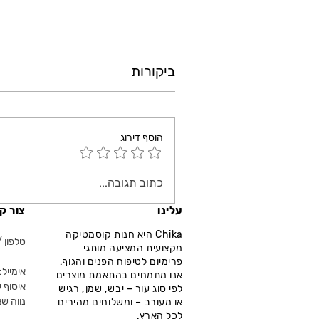
ביקורות
הוסף דירוג
כתוב תגובה...
עלינו
צור ק
Chika היא חנות קוסמטיקה
טלפון / ווא
מקצועית המציעה מותגי
פרימיום לטיפוח הפנים והגוף.
אימייל: fo@chika.co.il
אנו מתמחים בהתאמת מוצרים
איסוף ע
לפי סוג עור – יבש, שמן, רגיש
נווה שא
או מעורב – ומשלוחים מהירים
לכל הארץ.