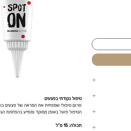
PHFO
הוא טיפול
ומיות ומניעת
טיפול נקודתי בפצעים
סרום טיפולי שמפחית את המראה של פצעים בו
רכיבים פעילים
ויעיל
הטיפול פועל באופן ממוקד ומסייע בהפחתת הג
ל גירויים בעור.
בוש הפצע
 | מפחית אדמומיות
ונפיחות
 ישירות על הפצע,
תכולה: 15 מ"ל
א.
 בבוקר ובערב לפי