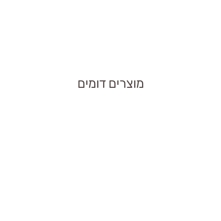
?
 ומפחית את
 הפצע.
 יבש?
מוצרים דומים
אך יש לשמור על נקיון