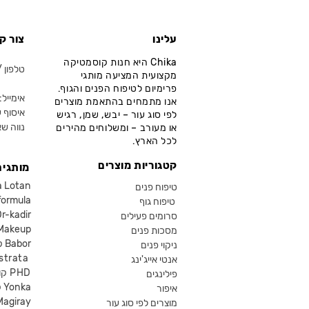
עלינו
צור ק
Chika היא חנות קוסמטיקה
טלפון / ווא
מקצועית המציעה מותגי
פרימיום לטיפוח הפנים והגוף.
אימייל: fo@chika.co.il
אנו מתמחים בהתאמת מוצרים
איסוף ע
לפי סוג עור – יבש, שמן, רגיש
נווה שא
או מעורב – ומשלוחים מהירים
לכל הארץ.
קטגוריות מוצרים
מותגים
קוסמטיקה an
טיפוח פנים
קוסמטיקה ula
טיפוח גוף
קוסמטיקה kadir
סרומים פעילים
איפור eup
מסכות פנים
קוסמטיקה Babor
ניקוי פנים
קוסמטיקה ta
אנטי אייג'ינג
קוסמטיקה PHD
פילינגים
קוסמטיקה Yonka
איפור
Magiray
מוצרים לפי סוג עור