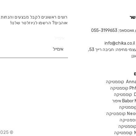
שר
רוצים ראשונים לקבל מבצעים והנחות 
אוהבים? הרשמו לניוזלטר שלנו!
טסאפ: 055-3199653
אימייל
in
צמי מחיפה: חביבה רייך 53,
נן
Anna Lot
Phform
Dr-
Babor Mak
Neostra
© 2025 Chika – חנות קוסמטיקה מקצועית
קוסמטיקה