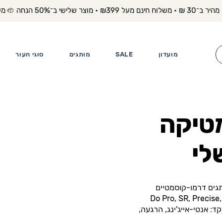
משלוח מה
מועדון
SALE
מותגים
סוגי העור
טיקה
לי
גים דרמו-קוסמטיים
Do Pro, SR, Precise, H,
וקד: אנטי-אייג'ינג, הרגעה,