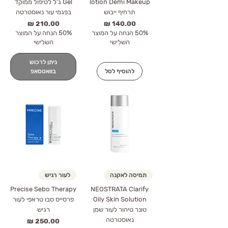
lotion Demi Makeup
Gel ג'ל לטיפול ממוקד
תרחיף ייבוש
בפגמי עור נאוסטרטה
מחיר
מחיר
50% הנחה על המוצר
50% הנחה על המוצר
השלישי
השלישי
ניתן לרכוש
להוסיף לסל
בוואטסאפ
תמיסה לאקנה
לעור רגיש
Precise Sebo Therapy
NEOSTRATA Clarify
Oily Skin Solution
פרסייס סבו טראפי לעור
טונר טיהור לעור שמן
רגיש
נאוסטרטה
מחיר