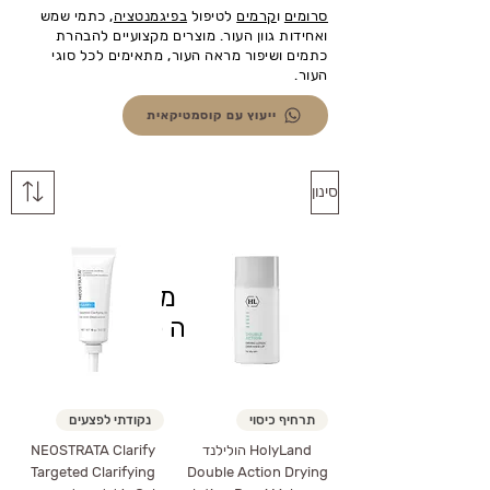
סרומים
ו
קרמים
לטיפול
בפיגמנטציה
, כתמי שמש
ואחידות גוון העור. מוצרים מקצועיים להבהרת
כתמים ושיפור מראה העור, מתאימים לכל סוגי
העור.
ייעוץ עם קוסמטיקאית
סינון
לתצוגה כרגע.
תרחיף כיסוי
נקודתי לפצעים
HolyLand הולילנד
NEOSTRATA Clarify
Targeted Clarifying
Double Action Drying