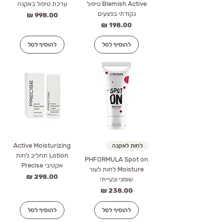
Blemish Active טיפול
ערכת טיפול באקנה
נקודתי בפצעים
מחיר
מחיר
להוסיף לסל
להוסיף לסל
Active Moisturizing
לחות לאקנה
Lotion תחליב לחות
PHFORMULA Spot on
אקטיבי Precise
Moisture לחות לעור
מחיר
שומני ובעייתי
מחיר
להוסיף לסל
להוסיף לסל