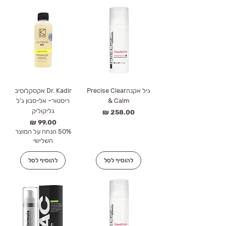
גיל אקנהPrecise Clear
Dr. Kadir אקסקלוסיב
& Calm
ריסטור– אל-סבון ג'ל
גליקוליק
מחיר
מחיר
50% הנחה על המוצר
השלישי
להוסיף לסל
להוסיף לסל