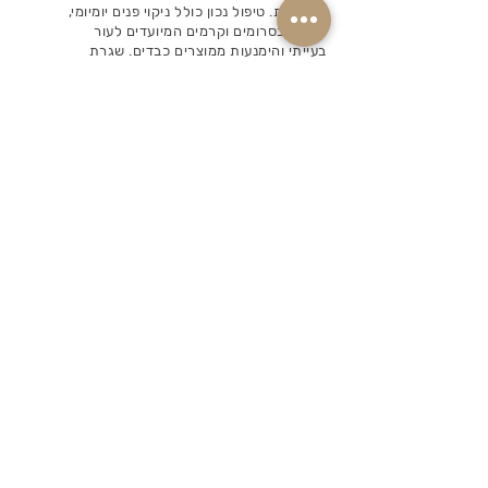
נקבוביות. טיפול נכון כולל ניקוי פנים יומיומי,
שימוש בסרומים וקרמים המיועדים לעור
בעייתי והימנעות ממוצרים כבדים. שגרת
טיפוח מתאימה תסייע בהפחתת פצעונים
ושיפור מראה העור.
איזה מוצרים מתאימים לעור עם
פצעונים?
לעור עם אקנה מומלץ להשתמש בג׳ל ניקוי
לפנים, סרום עם רכיבים מאזנים כמו ניאצינמיד
או חומצות, וקרם קליל שאינו סותם נקבוביות.
שילוב נכון של מוצרים יסייע להפחתת שומניות
ולשמירה על עור נקי ובריא.
איך למנוע אקנה ופצעונים
בעתיד?
שמירה על ניקוי פנים יומיומי, שימוש במוצרים
מתאימים והימנעות ממגע מיותר בעור יסייעו
במניעת אקנה. בנוסף, חשוב לבחור מוצרי טיפוח
שאינם קומדוגניים ולשמור על שגרת טיפוח
קבועה.