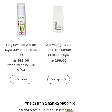
Magiray Fast Action
Activating Hydra
Serum סרום לחות
Quatro Gel פאסט אקשן
אקטיבי Precise
ג׳ל
מחיר
מחיר
50% הנחה על המוצר
השלישי
להוסיף לסל
להוסיף לסל
איך לטפל באקנה בצורה נכונה?
אקנה נגרם מעודף שומן, חיידקים וחסימת