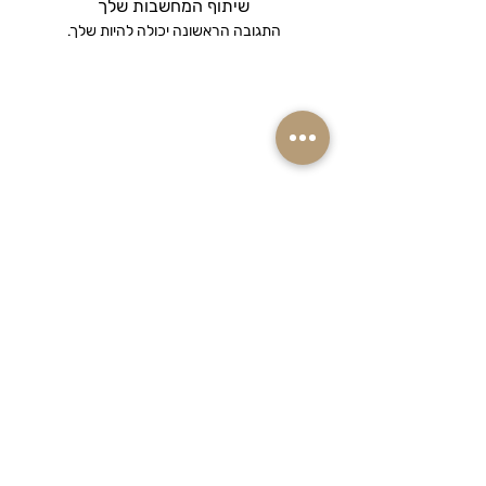
שיתוף המחשבות שלך
התגובה הראשונה יכולה להיות שלך.
רוצים ראשונים לקבל מבצעים והנחות שוות
על המוצרים שאתם אוהבים? הרשמו
לניוזלטר שלנו!
אימייל
הצטרפו למועדון ההטבות