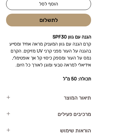
הוסף לסל
לתשלום
הגנה עם גוון SPF30
קרם הגנה עם גוון המעניק מראה אחיד ומסייע
בהגנה על העור מפני קרני UV מזיקים. הקרם
נמס על העור ומספק כיסוי קל אך אופטימלי,
אידיאלי למראה טבעי ומוגן לאורך כל היום.
תכולה: 50 מ"ל
תיאור המוצר
PHFORMULA C.C Spf 30
הוא קרם הגנה עם
מרכיבים פעילים
גוון (CC) המעניק הגנה מלאה מפני קרני
UVA/UVB ומפחית את מראה העור הלא
הגנה עם גוון SPF 30
– מגן ומעניק מראה אחיד
הוראות שימוש
אחיד. הפורמולה החדשנית, המשלבת קרם
פיגמנטים טבעיים
– מתאימים לשלושה גוונים