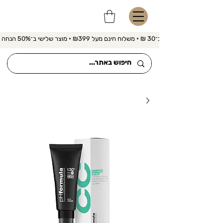
משלוח מהיר ב־30 ₪ • משלוח חינם מעל ₪399 • מוצר שלישי ב־50% הנחה 