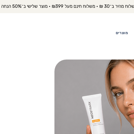
יר ב־30 ₪ • משלוח חינם מעל ₪399 • מוצר שלישי ב־50% הנחה 
מוצרים