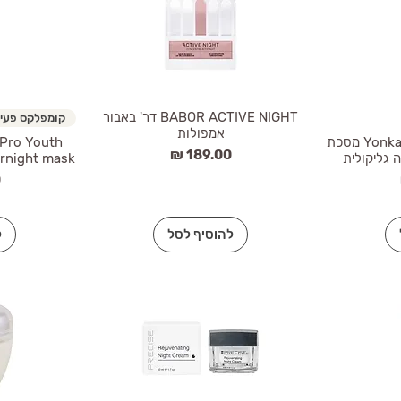
BABOR ACTIVE NIGHT דר' באבור
קומפלקס פעי
אמפולות
Yonka Glyconight 10% Mask מסכת
Pro Youth
מחיר
 גליקולית
Overnight mask דר' בבור מס
מ
להוסיף לסל
ל