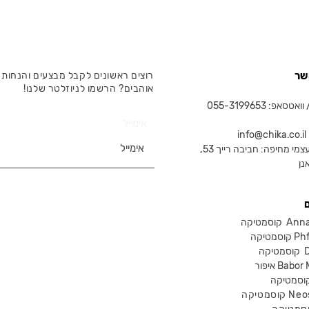
שר
רוצים ראשונים לקבל מבצעים והנחות 
אוהבים? הרשמו לניוזלטר שלנו!
טסאפ: 055-3199653
אימייל
in
צמי מחיפה: חביבה רייך 53,
נן
Anna Lot
Phform
Dr-
Babor Mak
Neostra