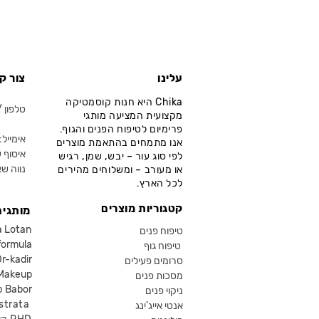
עלינו
צור ק
Chika היא חנות קוסמטיקה
טלפון / ווא
מקצועית המציעה מותגי
פרימיום לטיפוח הפנים והגוף.
אימייל: fo@chika.co.il
אנו מתמחים בהתאמת מוצרים
איסוף ע
לפי סוג עור – יבש, שמן, רגיש
נווה שא
או מעורב – ומשלוחים מהירים
לכל הארץ.
קטגוריות מוצרים
מותגים
קוסמטיקה an
טיפוח פנים
קוסמטיקה ula
טיפוח גוף
קוסמטיקה kadir
סרומים פעילים
איפור eup
מסכות פנים
קוסמטיקה Babor
ניקוי פנים
קוסמטיקה ta
אנטי אייג'ינג