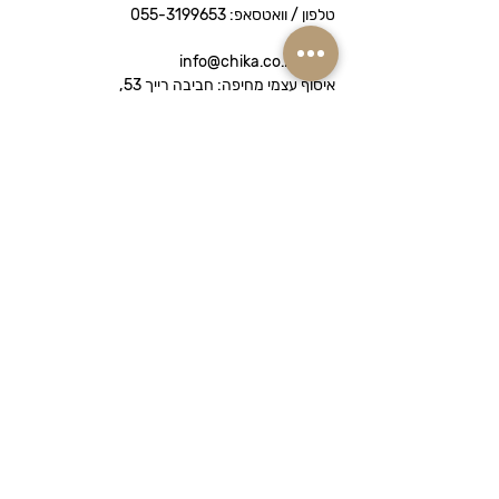
טלפון / וואטסאפ:
055-3199653
אימייל: info@chika.co.il
איסוף עצמי מחיפה: חביבה רייך 53,
נווה שאנן
Chika היא חנות קוסמטיקה מקצועית
המציעה מותגי פרימיום לטיפוח הפנים והגוף.
אנו מתמחים בהתאמת מוצרים לפי סוג עור –
יבש, שמן, רגיש או מעורב – ומשלוחים
מהירים לכל הארץ.
מדיניות הפרטיות
​הצהרת נגישות
שאלות ותשובות
תקנון האתר
הצהרת נגישות
משלוחים והחזרות
מדיניות פרטיות
בלוג
צור קשר