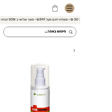
משלוח מהיר ב־30 ₪ • משלוח חינם מעל ₪399 • מוצר שלישי ב־50% הנחה 