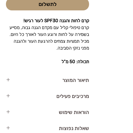
לתשלום
קרם לחות והגנה SPF30 לעור רגיש!
קרם טיפולי קליל עם מקדם הגנה גבוה, מסייע
בשמירה על לחות ורוגע העור לאורך כל היום.
מכיל תמציות צמחים להרגעת העור ולהגנה
מפני נזקי הסביבה.
תכולה: 50 מ"ל
תיאור המוצר
קרם הגנה SPF 30
מבית
Magiray
מספק הגנה
מרכיבים פעילים
מתקדמת מפני קרני השמש, תוך שמירה על
לחות וגמישות העור. פורמולה ייחודית שאינה
חומצה היאלורונית
– מסייעת בשמירה על
הוראות שימוש
שומנית, מתאימה לכל סוגי העור.
הלחות בעור
יתרונות המוצר:
ויטמין E
– נוגד חמצון ומגן על העור
יש לנקות את עור הפנים היטב לפני
שאלות נפוצות
הגנה רחבה מקרני UVA ו-UVB
הגנה SPF 30
– מגן מפני קרני UV וקרני השמש
השימוש.