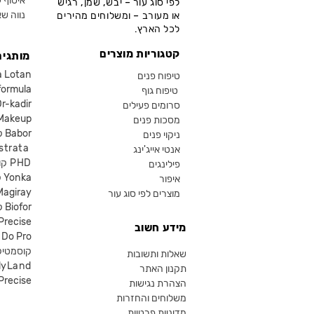
איסוף ע
לפי סוג עור – יבש, שמן, רגיש
נווה שא
או מעורב – ומשלוחים מהירים
לכל הארץ.
קטגוריות מוצרים
מותגים
קוסמטיקה an
טיפוח פנים
קוסמטיקה ula
טיפוח גוף
קוסמטיקה kadir
סרומים פעילים
איפור eup
מסכות פנים
קוסמטיקה Babor
ניקוי פנים
קוסמטיקה ta
אנטי אייג'ינג
קוסמטיקה PHD
פילינגים
קוסמטיקה Yonka
איפור
Magiray
מוצרים לפי סוג עור
קוסמטיקה Biofor
קוסמטיקה recise
מידע חשוב
קוסמטיקה Do Pro
SR קוסמטי
שאלות ותשובות
lyLand
תקנון האתר
פרסייס איפור ecise
הצהרת נגישות
משלוחים והחזרות
מדיניות פרטיות