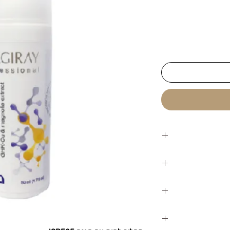
Magira
הוא תחליב
ך הזנה ולחות
נות מוקדמים.
משפרת את האלסטיות
י השימוש.
מישות העור
צוואר ולספוג עד