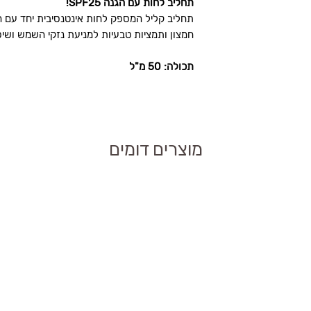
תחליב לחות עם הגנה SPF25!
תחליב קליל המספק לחות אינטנסיבית יחד עם 
גיש עם לחות
חמצון ותמציות טבעיות למניעת נזקי השמש ושיפ
ם?
תכולה: 50 מ"ל
 נקי, לפני החשיפה
ר את ההגנה מפני
מוצרים דומים