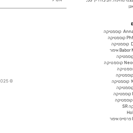
צמי מחיפה: חביבה רייך 53,
נן
Anna Lot
Phform
Dr-
Babor Mak
Neostra
© 2025 Chika – חנות קוסמטיקה מקצועית
קוסמטיקה
P
קה
Ho
Pr