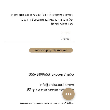
רוצים ראשונים לקבל מבצעים והנחות שוות
על המוצרים שאתם אוהבים? הרשמו
לניוזלטר שלנו!
אימייל
הצטרפו למועדון ההטבות
טלפון / וואטסאפ:
055-3199653
אימייל: info@chika.co.il
איסוף עצמי מחיפה: חביבה רייך 53,
נווה שאנן
Chika היא חנות קוסמטיקה מקצועית
המציעה מותגי פרימיום לטיפוח הפנים והגוף.