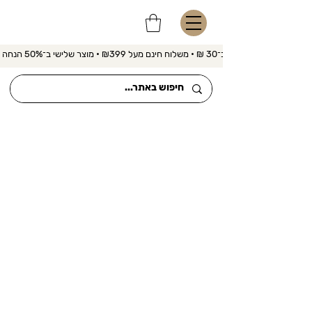
משלוח מהיר ב־30 ₪ • משלוח חינם מעל ₪399 • מוצר שלישי ב־50% הנחה 