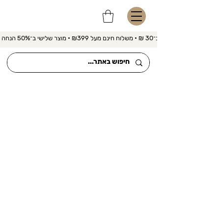
משלוח מהיר ב־30 ₪ • משלוח חינם מעל ₪399 • מוצר שלישי ב־50% הנחה 