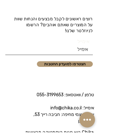
רוצים ראשונים לקבל מבצעים והנחות שוות
על המוצרים שאתם אוהבים? הרשמו
לניוזלטר שלנו!
אימייל
הצטרפו למועדון ההטבות
טלפון / וואטסאפ:
055-3199653
אימייל: info@chika.co.il
איסוף עצמי מחיפה: חביבה רייך 53,
נווה שאנן
Chika היא חנות קוסמטיקה מקצועית
המציעה מותגי פרימיום לטיפוח הפנים והגוף.