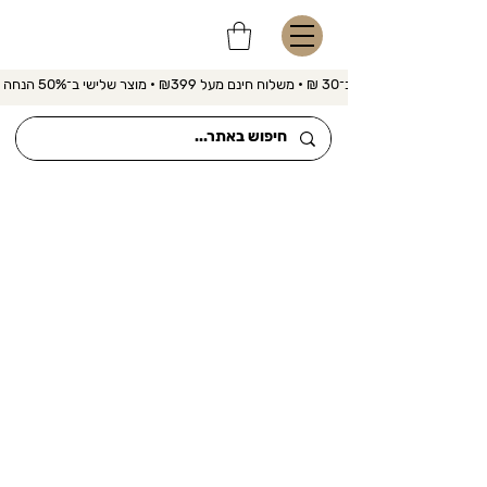
משלוח מהיר ב־30 ₪ • משלוח חינם מעל ₪399 • מוצר שלישי ב־50% הנחה 