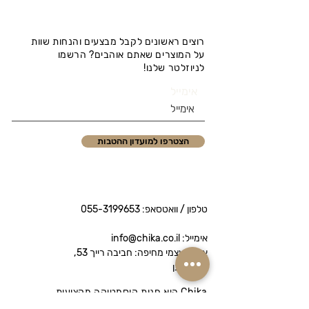
רוצים ראשונים לקבל מבצעים והנחות שוות
על המוצרים שאתם אוהבים? הרשמו
לניוזלטר שלנו!
אימייל
הצטרפו למועדון ההטבות
טלפון / וואטסאפ:
055-3199653
אימייל: info@chika.co.il
איסוף עצמי מחיפה: חביבה רייך 53,
נווה שאנן
Chika היא חנות קוסמטיקה מקצועית
המציעה מותגי פרימיום לטיפוח הפנים והגוף.