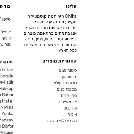
עלינו
צור ק
Chika היא חנות קוסמטיקה
טלפון / ווא
מקצועית המציעה מותגי
פרימיום לטיפוח הפנים והגוף.
אימייל: fo@chika.co.il
אנו מתמחים בהתאמת מוצרים
איסוף ע
לפי סוג עור – יבש, שמן, רגיש
נווה שא
או מעורב – ומשלוחים מהירים
לכל הארץ.
קטגוריות מוצרים
מותגים
קוסמטיקה an
טיפוח פנים
קוסמטיקה ula
טיפוח גוף
קוסמטיקה kadir
סרומים פעילים
איפור eup
מסכות פנים
קוסמטיקה Babor
ניקוי פנים
קוסמטיקה ta
אנטי אייג'ינג
קוסמטיקה PHD
פילינגים
קוסמטיקה Yonka
איפור
Magiray
מוצרים לפי סוג עור
קוסמטיקה Biofor
קוסמטיקה recise