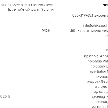
שר
רוצים ראשונים לקבל מבצעים והנחות 
אוהבים? הרשמו לניוזלטר שלנו!
טסאפ: 055-3199653
אימייל
in
צמי מחיפה: חביבה רייך 53,
נן
Anna Lot
Phform
Dr-
Babor Mak
Neostra
© 2025 Chika – חנות קוסמטיקה מקצועית
קוסמטיקה
P