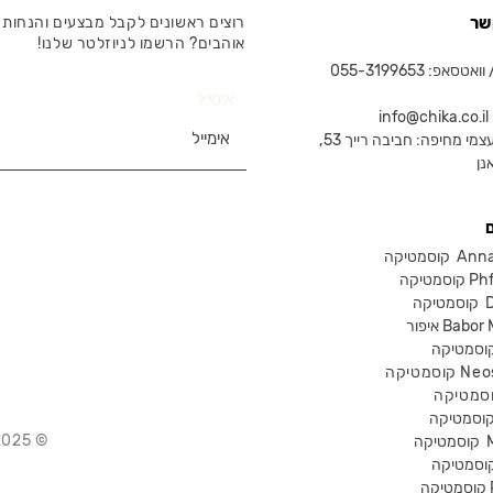
שר
רוצים ראשונים לקבל מבצעים והנחות 
אוהבים? הרשמו לניוזלטר שלנו!
טסאפ: 055-3199653
אימייל
in
צמי מחיפה: חביבה רייך 53,
נן
Anna Lot
Phform
Dr-
Babor Mak
Neostra
© 2025 Chika – חנות קוסמטיקה מקצועית
קוסמטיקה
P