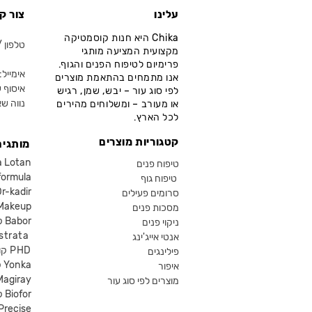
עלינו
צור ק
Chika היא חנות קוסמטיקה
טלפון / ווא
מקצועית המציעה מותגי
פרימיום לטיפוח הפנים והגוף.
אימייל: fo@chika.co.il
אנו מתמחים בהתאמת מוצרים
איסוף ע
לפי סוג עור – יבש, שמן, רגיש
נווה שא
או מעורב – ומשלוחים מהירים
לכל הארץ.
קטגוריות מוצרים
מותגים
קוסמטיקה an
טיפוח פנים
קוסמטיקה ula
טיפוח גוף
קוסמטיקה kadir
סרומים פעילים
איפור eup
מסכות פנים
קוסמטיקה Babor
ניקוי פנים
קוסמטיקה ta
אנטי אייג'ינג
קוסמטיקה PHD
פילינגים
קוסמטיקה Yonka
איפור
Magiray
מוצרים לפי סוג עור
קוסמטיקה Biofor
קוסמטיקה recise