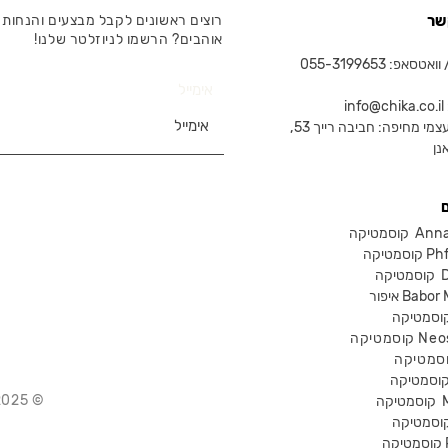
שר
רוצים ראשונים לקבל מבצעים והנחות 
אוהבים? הרשמו לניוזלטר שלנו!
טסאפ: 055-3199653
אימייל
in
צמי מחיפה: חביבה רייך 53,
נן
Anna Lot
Phform
Dr-
Babor Mak
Neostra
© 2025 Chika – חנות קוסמטיקה מקצועית
קוסמטיקה
P