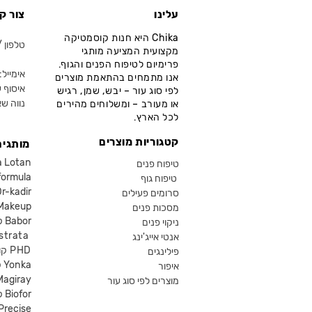
עלינו
צור ק
Chika היא חנות קוסמטיקה
טלפון / ווא
מקצועית המציעה מותגי
פרימיום לטיפוח הפנים והגוף.
אימייל: fo@chika.co.il
אנו מתמחים בהתאמת מוצרים
איסוף ע
לפי סוג עור – יבש, שמן, רגיש
נווה שא
או מעורב – ומשלוחים מהירים
לכל הארץ.
קטגוריות מוצרים
מותגים
קוסמטיקה an
טיפוח פנים
קוסמטיקה ula
טיפוח גוף
קוסמטיקה kadir
סרומים פעילים
איפור eup
מסכות פנים
קוסמטיקה Babor
ניקוי פנים
קוסמטיקה ta
אנטי אייג'ינג
קוסמטיקה PHD
פילינגים
קוסמטיקה Yonka
איפור
Magiray
מוצרים לפי סוג עור
קוסמטיקה Biofor
קוסמטיקה recise