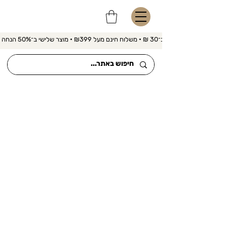
משלוח מהיר ב־30 ₪ • משלוח חינם מעל ₪399 • מוצר שלישי ב־50% הנחה 