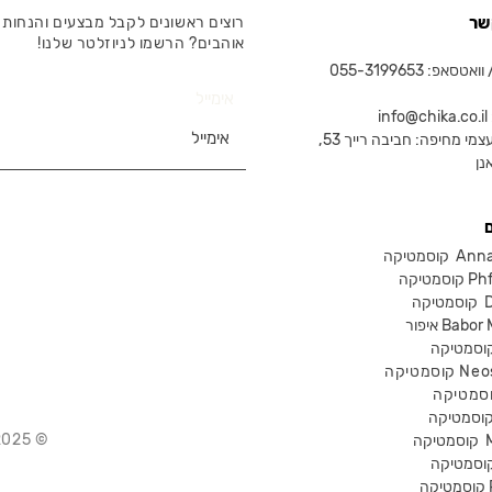
שר
רוצים ראשונים לקבל מבצעים והנחות 
אוהבים? הרשמו לניוזלטר שלנו!
טסאפ: 055-3199653
אימייל
in
צמי מחיפה: חביבה רייך 53,
נן
Anna Lot
Phform
Dr-
Babor Mak
Neostra
© 2025 Chika – חנות קוסמטיקה מקצועית
קוסמטיקה
P