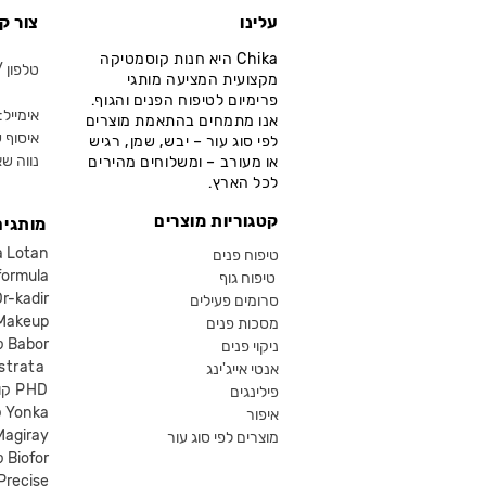
עלינו
צור ק
Chika היא חנות קוסמטיקה
טלפון / ווא
מקצועית המציעה מותגי
פרימיום לטיפוח הפנים והגוף.
אימייל: fo@chika.co.il
אנו מתמחים בהתאמת מוצרים
איסוף ע
לפי סוג עור – יבש, שמן, רגיש
נווה שא
או מעורב – ומשלוחים מהירים
לכל הארץ.
קטגוריות מוצרים
מותגים
קוסמטיקה an
טיפוח פנים
קוסמטיקה ula
טיפוח גוף
קוסמטיקה kadir
סרומים פעילים
איפור eup
מסכות פנים
קוסמטיקה Babor
ניקוי פנים
קוסמטיקה ta
אנטי אייג'ינג
קוסמטיקה PHD
פילינגים
קוסמטיקה Yonka
איפור
Magiray
מוצרים לפי סוג עור
קוסמטיקה Biofor
קוסמטיקה recise