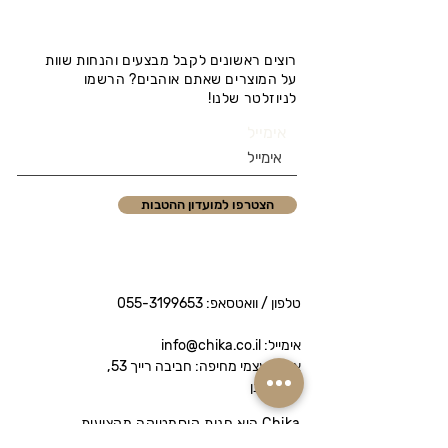
רוצים ראשונים לקבל מבצעים והנחות שוות
על המוצרים שאתם אוהבים? הרשמו
לניוזלטר שלנו!
אימייל
הצטרפו למועדון ההטבות
טלפון / וואטסאפ:
055-3199653
אימייל: info@chika.co.il
איסוף עצמי מחיפה: חביבה רייך 53,
נווה שאנן
Chika היא חנות קוסמטיקה מקצועית
המציעה מותגי פרימיום לטיפוח הפנים והגוף.