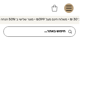
משלוח מהיר ב־30 ₪ • משלוח חינם מעל ₪399 • מוצר שלישי ב־50% הנחה 