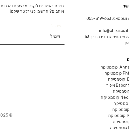
שר
רוצים ראשונים לקבל מבצעים והנחות 
אוהבים? הרשמו לניוזלטר שלנו!
טסאפ: 055-3199653
אימייל
in
צמי מחיפה: חביבה רייך 53,
נן
Anna Lot
Phform
Dr-
Babor Mak
Neostra
© 2025 Chika – חנות קוסמטיקה מקצועית
קוסמטיקה
P