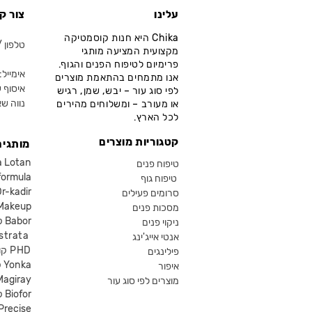
עלינו
צור ק
Chika היא חנות קוסמטיקה
טלפון / ווא
מקצועית המציעה מותגי
פרימיום לטיפוח הפנים והגוף.
אימייל: fo@chika.co.il
אנו מתמחים בהתאמת מוצרים
איסוף ע
לפי סוג עור – יבש, שמן, רגיש
נווה שא
או מעורב – ומשלוחים מהירים
לכל הארץ.
קטגוריות מוצרים
מותגים
קוסמטיקה an
טיפוח פנים
קוסמטיקה ula
טיפוח גוף
קוסמטיקה kadir
סרומים פעילים
איפור eup
מסכות פנים
קוסמטיקה Babor
ניקוי פנים
קוסמטיקה ta
אנטי אייג'ינג
קוסמטיקה PHD
פילינגים
קוסמטיקה Yonka
איפור
Magiray
מוצרים לפי סוג עור
קוסמטיקה Biofor
קוסמטיקה recise