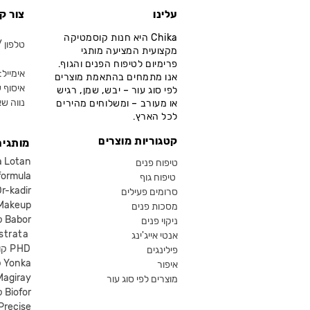
עלינו
צור ק
Chika היא חנות קוסמטיקה
טלפון / ווא
מקצועית המציעה מותגי
פרימיום לטיפוח הפנים והגוף.
אימייל: fo@chika.co.il
אנו מתמחים בהתאמת מוצרים
איסוף ע
לפי סוג עור – יבש, שמן, רגיש
נווה שא
או מעורב – ומשלוחים מהירים
לכל הארץ.
קטגוריות מוצרים
מותגים
קוסמטיקה an
טיפוח פנים
קוסמטיקה ula
טיפוח גוף
קוסמטיקה kadir
סרומים פעילים
איפור eup
מסכות פנים
קוסמטיקה Babor
ניקוי פנים
קוסמטיקה ta
אנטי אייג'ינג
קוסמטיקה PHD
פילינגים
קוסמטיקה Yonka
איפור
Magiray
מוצרים לפי סוג עור
קוסמטיקה Biofor
קוסמטיקה recise