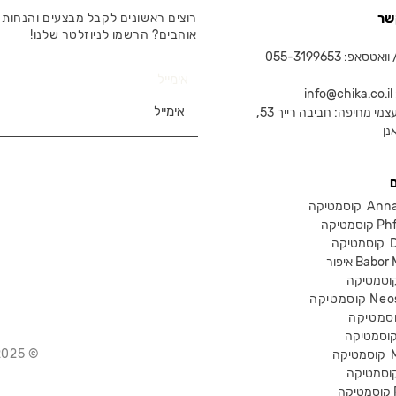
שר
רוצים ראשונים לקבל מבצעים והנחות 
אוהבים? הרשמו לניוזלטר שלנו!
טסאפ: 055-3199653
אימייל
in
צמי מחיפה: חביבה רייך 53,
נן
Anna Lot
Phform
Dr-
Babor Mak
Neostra
© 2025 Chika – חנות קוסמטיקה מקצועית
קוסמטיקה
P