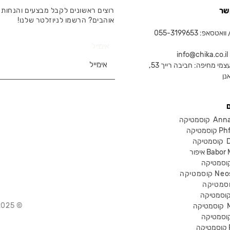
שר
רוצים ראשונים לקבל מבצעים והנחות 
אוהבים? הרשמו לניוזלטר שלנו!
טסאפ: 055-3199653
אימייל
in
צמי מחיפה: חביבה רייך 53,
נן
Anna Lot
Phform
Dr-
Babor Mak
Neostra
© 2025 Chika – חנות קוסמטיקה מקצועית
קוסמטיקה
P