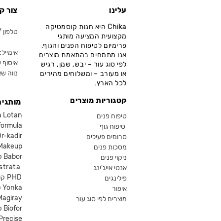
עלינו
צור ק
Chika היא חנות קוסמטיקה
טלפון / ווא
מקצועית המציעה מותגי
פרימיום לטיפוח הפנים והגוף.
אימייל: fo@chika.co.il
אנו מתמחים בהתאמת מוצרים
איסוף ע
לפי סוג עור – יבש, שמן, רגיש
נווה שא
או מעורב – ומשלוחים מהירים
לכל הארץ.
קטגוריות מוצרים
מותגים
קוסמטיקה an
טיפוח פנים
קוסמטיקה ula
טיפוח גוף
קוסמטיקה kadir
סרומים פעילים
איפור eup
מסכות פנים
קוסמטיקה Babor
ניקוי פנים
קוסמטיקה ta
אנטי אייג'ינג
קוסמטיקה PHD
פילינגים
קוסמטיקה Yonka
איפור
Magiray
מוצרים לפי סוג עור
קוסמטיקה Biofor
קוסמטיקה recise