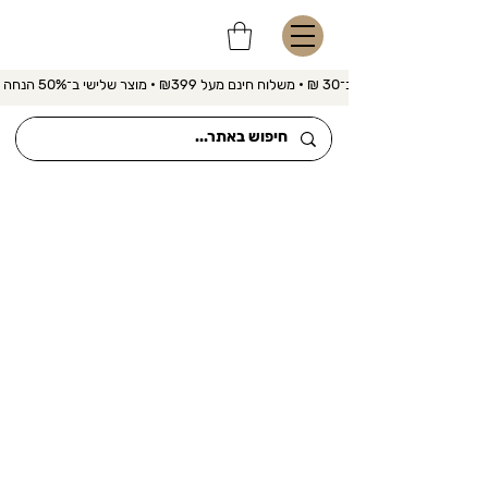
משלוח מהיר ב־30 ₪ • משלוח חינם מעל ₪399 • מוצר שלישי ב־50% הנחה 