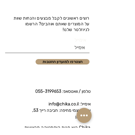
רוצים ראשונים לקבל מבצעים והנחות שוות
על המוצרים שאתם אוהבים? הרשמו
לניוזלטר שלנו!
אימייל
הצטרפו למועדון ההטבות
טלפון / וואטסאפ:
055-3199653
אימייל: info@chika.co.il
איסוף עצמי מחיפה: חביבה רייך 53,
נווה שאנן
Chika היא חנות קוסמטיקה מקצועית
המציעה מותגי פרימיום לטיפוח הפנים והגוף.