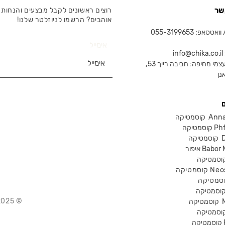
שר
רוצים ראשונים לקבל מבצעים והנחות 
אוהבים? הרשמו לניוזלטר שלנו!
טסאפ: 055-3199653
אימייל
in
צמי מחיפה: חביבה רייך 53,
נן
Anna Lot
Phform
Dr-
Babor Mak
Neostra
© 2025 Chika – חנות קוסמטיקה מקצועית
קוסמטיקה
P