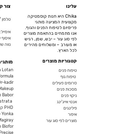
עלינו
צור ק
Chika היא חנות קוסמטיקה
טלפון / ווא
מקצועית המציעה מותגי
פרימיום לטיפוח הפנים והגוף.
אימייל: fo@chika.co.il
אנו מתמחים בהתאמת מוצרים
איסוף ע
לפי סוג עור – יבש, שמן, רגיש
נווה שא
או מעורב – ומשלוחים מהירים
לכל הארץ.
קטגוריות מוצרים
מותגים
קוסמטיקה an
טיפוח פנים
קוסמטיקה ula
טיפוח גוף
קוסמטיקה kadir
סרומים פעילים
איפור eup
מסכות פנים
קוסמטיקה Babor
ניקוי פנים
קוסמטיקה ta
אנטי אייג'ינג
קוסמטיקה PHD
פילינגים
קוסמטיקה Yonka
איפור
Magiray
מוצרים לפי סוג עור
קוסמטיקה Biofor
קוסמטיקה recise