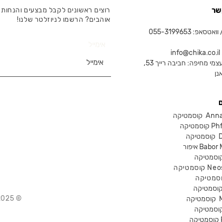
שר
רוצים ראשונים לקבל מבצעים והנחות 
אוהבים? הרשמו לניוזלטר שלנו!
טסאפ: 055-3199653
אימייל
in
צמי מחיפה: חביבה רייך 53,
נן
Anna Lot
Phform
Dr-
Babor Mak
Neostra
© 2025 Chika – חנות קוסמטיקה מקצועית
קוסמטיקה
P