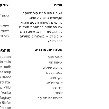
עלינו
צור ק
Chika היא חנות קוסמטיקה
טלפון / ווא
מקצועית המציעה מותגי
פרימיום לטיפוח הפנים והגוף.
אימייל: fo@chika.co.il
אנו מתמחים בהתאמת מוצרים
איסוף ע
לפי סוג עור – יבש, שמן, רגיש
נווה שא
או מעורב – ומשלוחים מהירים
לכל הארץ.
קטגוריות מוצרים
מותגים
קוסמטיקה an
טיפוח פנים
קוסמטיקה ula
טיפוח גוף
קוסמטיקה kadir
סרומים פעילים
איפור eup
מסכות פנים
קוסמטיקה Babor
ניקוי פנים
קוסמטיקה ta
אנטי אייג'ינג
קוסמטיקה PHD
פילינגים
קוסמטיקה Yonka
איפור
Magiray
מוצרים לפי סוג עור
קוסמטיקה Biofor
קוסמטיקה recise