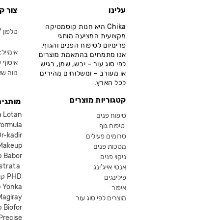
עלינו
צור ק
Chika היא חנות קוסמטיקה
טלפון / ווא
מקצועית המציעה מותגי
פרימיום לטיפוח הפנים והגוף.
אימייל: fo@chika.co.il
אנו מתמחים בהתאמת מוצרים
איסוף ע
לפי סוג עור – יבש, שמן, רגיש
נווה שא
או מעורב – ומשלוחים מהירים
לכל הארץ.
קטגוריות מוצרים
מותגים
קוסמטיקה an
טיפוח פנים
קוסמטיקה ula
טיפוח גוף
קוסמטיקה kadir
סרומים פעילים
איפור eup
מסכות פנים
קוסמטיקה Babor
ניקוי פנים
קוסמטיקה ta
אנטי אייג'ינג
קוסמטיקה PHD
פילינגים
קוסמטיקה Yonka
איפור
Magiray
מוצרים לפי סוג עור
קוסמטיקה Biofor
קוסמטיקה recise