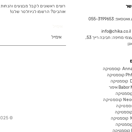
שר
רוצים ראשונים לקבל מבצעים והנחות 
אוהבים? הרשמו לניוזלטר שלנו!
טסאפ: 055-3199653
אימייל
in
צמי מחיפה: חביבה רייך 53,
נן
Anna Lot
Phform
Dr-
Babor Mak
Neostra
© 2025 Chika – חנות קוסמטיקה מקצועית
קוסמטיקה
P