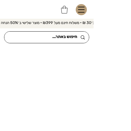
משלוח מהיר ב־30 ₪ • משלוח חינם מעל ₪399 • מוצר שלישי ב־50% הנחה 