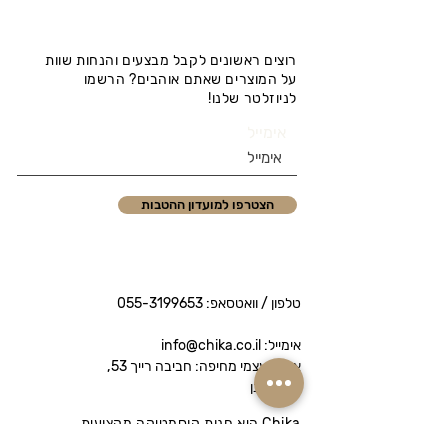
רוצים ראשונים לקבל מבצעים והנחות שוות
על המוצרים שאתם אוהבים? הרשמו
לניוזלטר שלנו!
אימייל
הצטרפו למועדון ההטבות
טלפון / וואטסאפ:
055-3199653
אימייל: info@chika.co.il
איסוף עצמי מחיפה: חביבה רייך 53,
נווה שאנן
Chika היא חנות קוסמטיקה מקצועית
המציעה מותגי פרימיום לטיפוח הפנים והגוף.