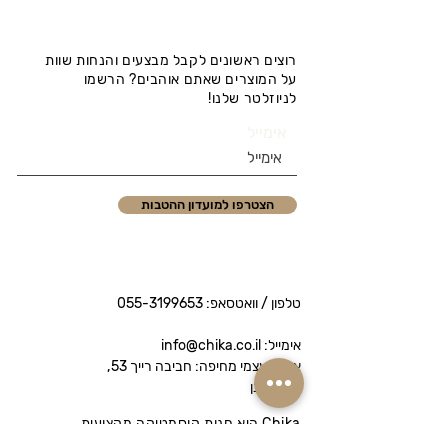
רוצים ראשונים לקבל מבצעים והנחות שוות
על המוצרים שאתם אוהבים? הרשמו
לניוזלטר שלנו!
אימייל
הצטרפו למועדון ההטבות
טלפון / וואטסאפ:
055-3199653
אימייל: info@chika.co.il
איסוף עצמי מחיפה: חביבה רייך 53,
נווה שאנן
Chika היא חנות קוסמטיקה מקצועית
המציעה מותגי פרימיום לטיפוח הפנים והגוף.