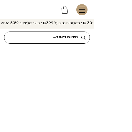
משלוח מהיר ב־30 ₪ • משלוח חינם מעל ₪399 • מוצר שלישי ב־50% הנחה 