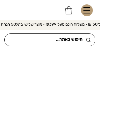
משלוח מהיר ב־30 ₪ • משלוח חינם מעל ₪399 • מוצר שלישי ב־50% הנחה 