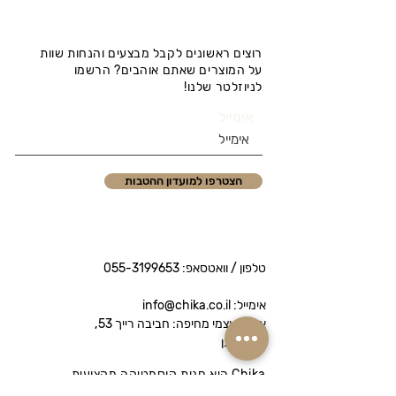
רוצים ראשונים לקבל מבצעים והנחות שוות
על המוצרים שאתם אוהבים? הרשמו
לניוזלטר שלנו!
אימייל
הצטרפו למועדון ההטבות
טלפון / וואטסאפ:
055-3199653
אימייל: info@chika.co.il
איסוף עצמי מחיפה: חביבה רייך 53,
נווה שאנן
Chika היא חנות קוסמטיקה מקצועית
המציעה מותגי פרימיום לטיפוח הפנים והגוף.