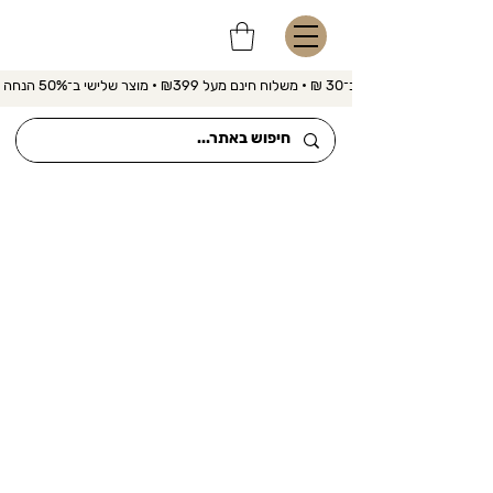
משלוח מהיר ב־30 ₪ • משלוח חינם מעל ₪399 • מוצר שלישי ב־50% הנחה 