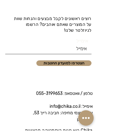
רוצים ראשונים לקבל מבצעים והנחות שוות
על המוצרים שאתם אוהבים? הרשמו
לניוזלטר שלנו!
אימייל
הצטרפו למועדון ההטבות
טלפון / וואטסאפ:
055-3199653
אימייל: info@chika.co.il
איסוף עצמי מחיפה: חביבה רייך 53,
נווה שאנן
Chika היא חנות קוסמטיקה מקצועית
המציעה מותגי פרימיום לטיפוח הפנים והגוף.