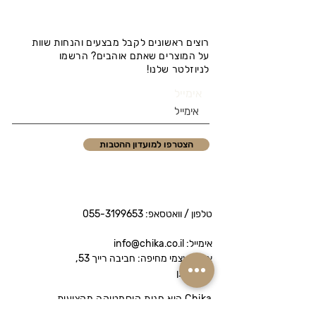
רוצים ראשונים לקבל מבצעים והנחות שוות
על המוצרים שאתם אוהבים? הרשמו
לניוזלטר שלנו!
אימייל
הצטרפו למועדון ההטבות
טלפון / וואטסאפ:
055-3199653
אימייל: info@chika.co.il
איסוף עצמי מחיפה: חביבה רייך 53,
נווה שאנן
Chika היא חנות קוסמטיקה מקצועית
המציעה מותגי פרימיום לטיפוח הפנים והגוף.