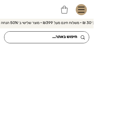
משלוח מהיר ב־30 ₪ • משלוח חינם מעל ₪399 • מוצר שלישי ב־50% הנחה 