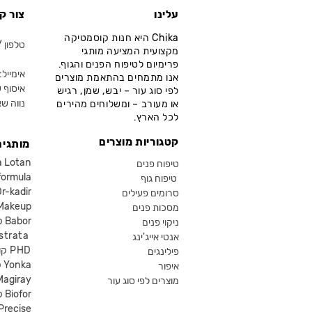
עלינו
צור ק
Chika היא חנות קוסמטיקה
טלפון / ווא
מקצועית המציעה מותגי
פרימיום לטיפוח הפנים והגוף.
אימייל: fo@chika.co.il
אנו מתמחים בהתאמת מוצרים
איסוף ע
לפי סוג עור – יבש, שמן, רגיש
נווה שא
או מעורב – ומשלוחים מהירים
לכל הארץ.
קטגוריות מוצרים
מותגים
קוסמטיקה an
טיפוח פנים
קוסמטיקה ula
טיפוח גוף
קוסמטיקה kadir
סרומים פעילים
איפור eup
מסכות פנים
קוסמטיקה Babor
ניקוי פנים
קוסמטיקה ta
אנטי אייג'ינג
קוסמטיקה PHD
פילינגים
קוסמטיקה Yonka
איפור
Magiray
מוצרים לפי סוג עור
קוסמטיקה Biofor
קוסמטיקה recise