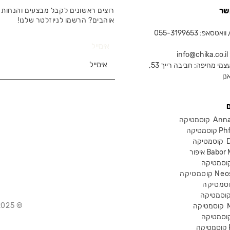
שר
רוצים ראשונים לקבל מבצעים והנחות 
אוהבים? הרשמו לניוזלטר שלנו!
טסאפ: 055-3199653
אימייל
in
צמי מחיפה: חביבה רייך 53,
נן
Anna Lot
Phform
Dr-
Babor Mak
Neostra
© 2025 Chika – חנות קוסמטיקה מקצועית
קוסמטיקה
P