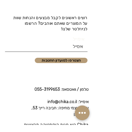
רוצים ראשונים לקבל מבצעים והנחות שוות
על המוצרים שאתם אוהבים? הרשמו
לניוזלטר שלנו!
אימייל
הצטרפו למועדון ההטבות
טלפון / וואטסאפ:
055-3199653
אימייל: info@chika.co.il
איסוף עצמי מחיפה: חביבה רייך 53,
נווה שאנן
Chika היא חנות קוסמטיקה מקצועית
המציעה מותגי פרימיום לטיפוח הפנים והגוף.