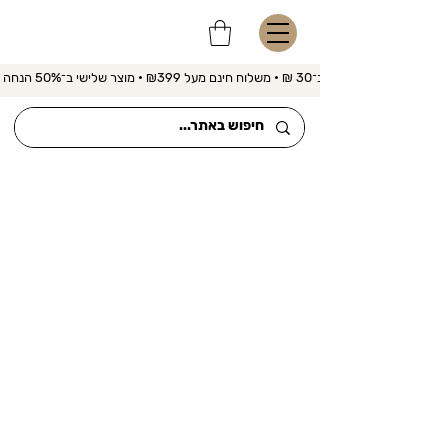
משלוח מהיר ב־30 ₪ • משלוח חינם מעל ₪399 • מוצר שלישי ב־50% הנחה 