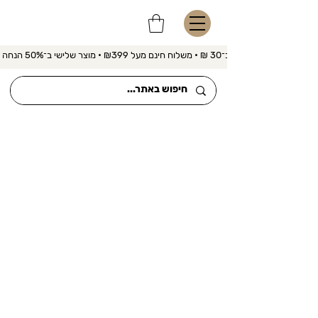
משלוח מהיר ב־30 ₪ • משלוח חינם מעל ₪399 • מוצר שלישי ב־50% הנחה 