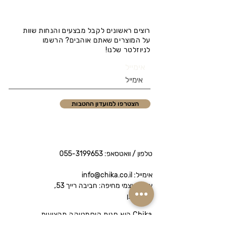
רוצים ראשונים לקבל מבצעים והנחות שוות
על המוצרים שאתם אוהבים? הרשמו
לניוזלטר שלנו!
אימייל
הצטרפו למועדון ההטבות
טלפון / וואטסאפ:
055-3199653
אימייל: info@chika.co.il
איסוף עצמי מחיפה: חביבה רייך 53,
נווה שאנן
Chika היא חנות קוסמטיקה מקצועית
המציעה מותגי פרימיום לטיפוח הפנים והגוף.