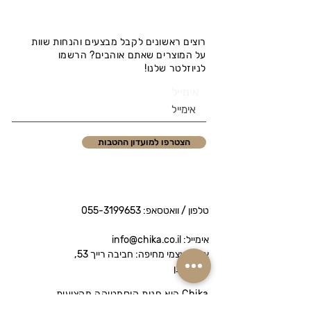
רוצים ראשונים לקבל מבצעים והנחות שוות
על המוצרים שאתם אוהבים? הרשמו
לניוזלטר שלנו!
אימייל
הצטרפו למועדון ההטבות
טלפון / וואטסאפ:
055-3199653
אימייל: info@chika.co.il
איסוף עצמי מחיפה: חביבה רייך 53,
נווה שאנן
Chika היא חנות קוסמטיקה מקצועית
המציעה מותגי פרימיום לטיפוח הפנים והגוף.