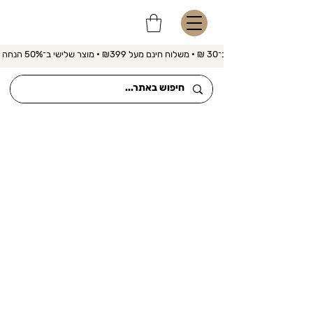
משלוח מהיר ב־30 ₪ • משלוח חינם מעל ₪399 • מוצר שלישי ב־50% הנחה 