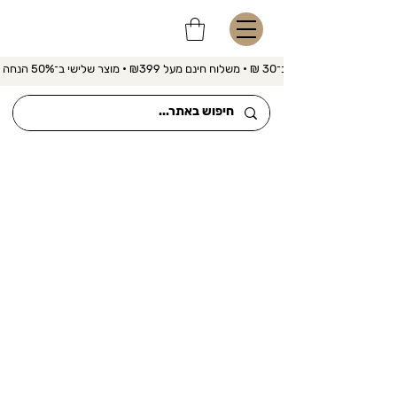
משלוח מהיר ב־30 ₪ • משלוח חינם מעל ₪399 • מוצר שלישי ב־50% הנחה 