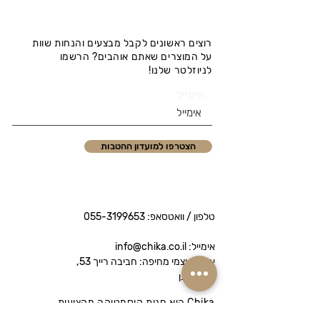
רוצים ראשונים לקבל מבצעים והנחות שוות
על המוצרים שאתם אוהבים? הרשמו
לניוזלטר שלנו!
אימייל
הצטרפו למועדון ההטבות
טלפון / וואטסאפ:
055-3199653
אימייל: info@chika.co.il
איסוף עצמי מחיפה: חביבה רייך 53,
נווה שאנן
Chika היא חנות קוסמטיקה מקצועית
המציעה מותגי פרימיום לטיפוח הפנים והגוף.