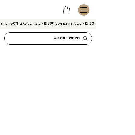
משלוח מהיר ב־30 ₪ • משלוח חינם מעל ₪399 • מוצר שלישי ב־50% הנחה 