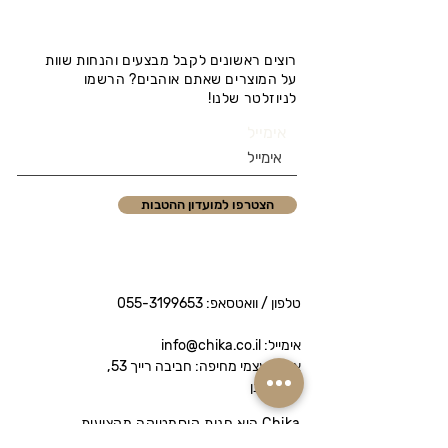
רוצים ראשונים לקבל מבצעים והנחות שוות
על המוצרים שאתם אוהבים? הרשמו
לניוזלטר שלנו!
אימייל
הצטרפו למועדון ההטבות
טלפון / וואטסאפ:
055-3199653
אימייל: info@chika.co.il
איסוף עצמי מחיפה: חביבה רייך 53,
נווה שאנן
Chika היא חנות קוסמטיקה מקצועית
המציעה מותגי פרימיום לטיפוח הפנים והגוף.