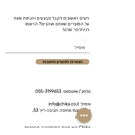
רוצים ראשונים לקבל מבצעים והנחות שוות
על המוצרים שאתם אוהבים? הרשמו
לניוזלטר שלנו!
אימייל
הצטרפו למועדון ההטבות
טלפון / וואטסאפ:
055-3199653
אימייל: info@chika.co.il
איסוף עצמי מחיפה: חביבה רייך 53,
נווה שאנן
Chika היא חנות קוסמטיקה מקצועית
המציעה מותגי פרימיום לטיפוח הפנים והגוף.