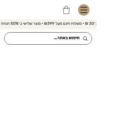
משלוח מהיר ב־30 ₪ • משלוח חינם מעל ₪399 • מוצר שלישי ב־50% הנחה 