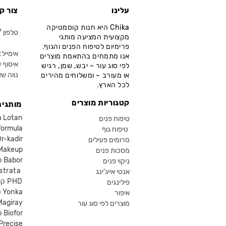
עלינו
צור ק
Chika היא חנות קוסמטיקה
טלפון / ווא
מקצועית המציעה מותגי
פרימיום לטיפוח הפנים והגוף.
אימייל: fo@chika.co.il
אנו מתמחים בהתאמת מוצרים
איסוף ע
לפי סוג עור – יבש, שמן, רגיש
נווה שא
או מעורב – ומשלוחים מהירים
לכל הארץ.
קטגוריות מוצרים
מותגים
קוסמטיקה an
טיפוח פנים
קוסמטיקה ula
טיפוח גוף
קוסמטיקה kadir
סרומים פעילים
איפור eup
מסכות פנים
קוסמטיקה Babor
ניקוי פנים
קוסמטיקה ta
אנטי אייג'ינג
קוסמטיקה PHD
פילינגים
קוסמטיקה Yonka
איפור
Magiray
מוצרים לפי סוג עור
קוסמטיקה Biofor
קוסמטיקה recise