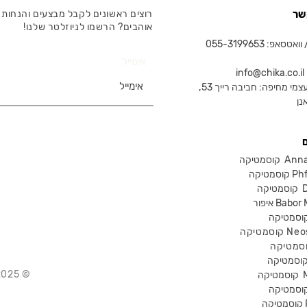
שר
רוצים ראשונים לקבל מבצעים והנחות 
אוהבים? הרשמו לניוזלטר שלנו!
טסאפ: 055-3199653
אימייל
in
צמי מחיפה: חביבה רייך 53,
נן
Anna Lot
Phform
Dr-
Babor Mak
Neostra
© 2025 Chika – חנות קוסמטיקה מקצועית
קוסמטיקה
P