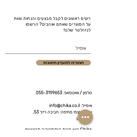
רוצים ראשונים לקבל מבצעים והנחות שוות
על המוצרים שאתם אוהבים? הרשמו
לניוזלטר שלנו!
אימייל
הצטרפו למועדון ההטבות
טלפון / וואטסאפ:
055-3199653
אימייל: info@chika.co.il
איסוף עצמי מחיפה: חביבה רייך 53,
נווה שאנן
Chika היא חנות קוסמטיקה מקצועית
המציעה מותגי פרימיום לטיפוח הפנים והגוף.