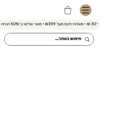
משלוח מהיר ב־30 ₪ • משלוח חינם מעל ₪399 • מוצר שלישי ב־50% הנחה 