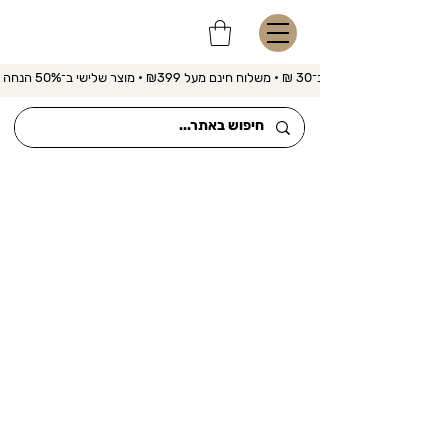
משלוח מהיר ב־30 ₪ • משלוח חינם מעל ₪399 • מוצר שלישי ב־50% הנחה 