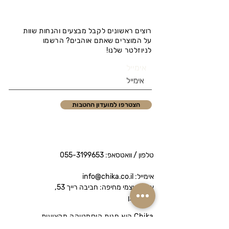
רוצים ראשונים לקבל מבצעים והנחות שוות
על המוצרים שאתם אוהבים? הרשמו
לניוזלטר שלנו!
אימייל
הצטרפו למועדון ההטבות
טלפון / וואטסאפ:
055-3199653
אימייל: info@chika.co.il
איסוף עצמי מחיפה: חביבה רייך 53,
נווה שאנן
Chika היא חנות קוסמטיקה מקצועית
המציעה מותגי פרימיום לטיפוח הפנים והגוף.