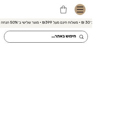
משלוח מהיר ב־30 ₪ • משלוח חינם מעל ₪399 • מוצר שלישי ב־50% הנחה 