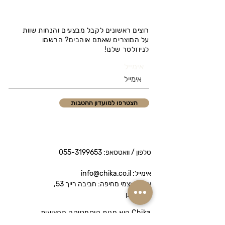
רוצים ראשונים לקבל מבצעים והנחות שוות
על המוצרים שאתם אוהבים? הרשמו
לניוזלטר שלנו!
אימייל
הצטרפו למועדון ההטבות
טלפון / וואטסאפ:
055-3199653
אימייל: info@chika.co.il
איסוף עצמי מחיפה: חביבה רייך 53,
נווה שאנן
Chika היא חנות קוסמטיקה מקצועית
המציעה מותגי פרימיום לטיפוח הפנים והגוף.