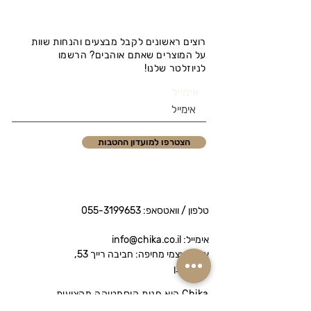
רוצים ראשונים לקבל מבצעים והנחות שוות
על המוצרים שאתם אוהבים? הרשמו
לניוזלטר שלנו!
אימייל
הצטרפו למועדון ההטבות
טלפון / וואטסאפ:
055-3199653
אימייל: info@chika.co.il
איסוף עצמי מחיפה: חביבה רייך 53,
נווה שאנן
Chika היא חנות קוסמטיקה מקצועית
המציעה מותגי פרימיום לטיפוח הפנים והגוף.