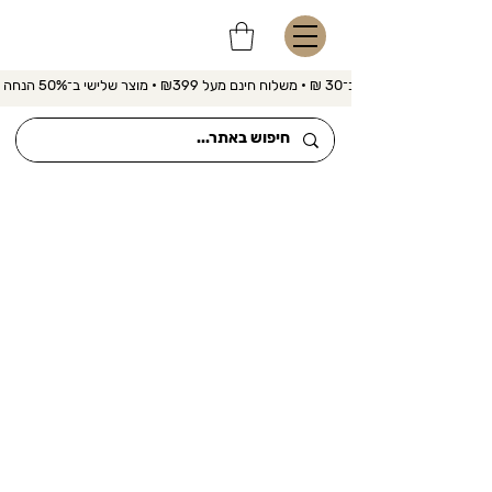
משלוח מהיר ב־30 ₪ • משלוח חינם מעל ₪399 • מוצר שלישי ב־50% הנחה 