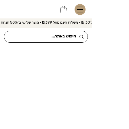
משלוח מהיר ב־30 ₪ • משלוח חינם מעל ₪399 • מוצר שלישי ב־50% הנחה 