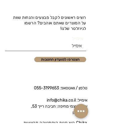
רוצים ראשונים לקבל מבצעים והנחות שוות
על המוצרים שאתם אוהבים? הרשמו
לניוזלטר שלנו!
אימייל
הצטרפו למועדון ההטבות
טלפון / וואטסאפ:
055-3199653
אימייל: info@chika.co.il
איסוף עצמי מחיפה: חביבה רייך 53,
נווה שאנן
Chika היא חנות קוסמטיקה מקצועית
המציעה מותגי פרימיום לטיפוח הפנים והגוף.