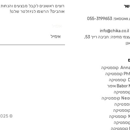
שר
רוצים ראשונים לקבל מבצעים והנחות 
אוהבים? הרשמו לניוזלטר שלנו!
טסאפ: 055-3199653
אימייל
in
צמי מחיפה: חביבה רייך 53,
נן
Anna Lot
Phform
Dr-
Babor Mak
Neostra
© 2025 Chika – חנות קוסמטיקה מקצועית
קוסמטיקה
P