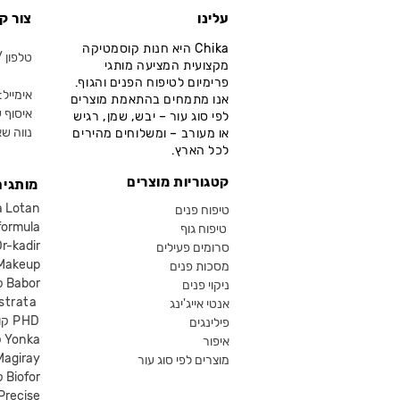
עלינו
צור ק
Chika היא חנות קוסמטיקה
טלפון / ווא
מקצועית המציעה מותגי
פרימיום לטיפוח הפנים והגוף.
אימייל: fo@chika.co.il
אנו מתמחים בהתאמת מוצרים
איסוף ע
לפי סוג עור – יבש, שמן, רגיש
נווה שא
או מעורב – ומשלוחים מהירים
לכל הארץ.
קטגוריות מוצרים
מותגים
קוסמטיקה an
טיפוח פנים
קוסמטיקה ula
טיפוח גוף
קוסמטיקה kadir
סרומים פעילים
איפור eup
מסכות פנים
קוסמטיקה Babor
ניקוי פנים
קוסמטיקה ta
אנטי אייג'ינג
קוסמטיקה PHD
פילינגים
קוסמטיקה Yonka
איפור
Magiray
מוצרים לפי סוג עור
קוסמטיקה Biofor
קוסמטיקה recise